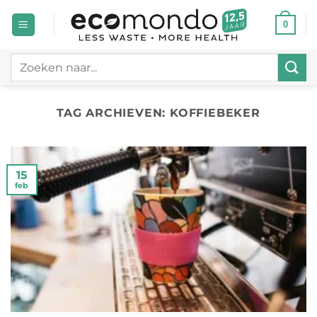
Ga
0
naar
inhoud
Zoeken
naar:
TAG ARCHIEVEN:
KOFFIEBEKER
15
feb