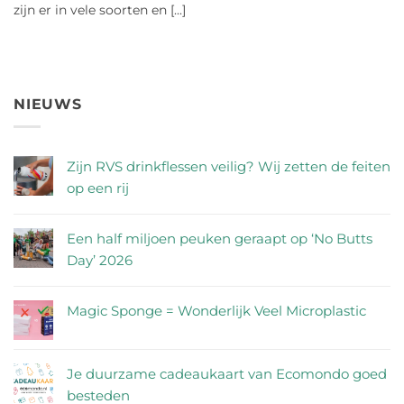
zijn er in vele soorten en [...]
NIEUWS
Zijn RVS drinkflessen veilig? Wij zetten de feiten
op een rij
Geen
reacties
Een half miljoen peuken geraapt op ‘No Butts
op
Day’ 2026
Zijn
Geen
RVS
reacties
Magic Sponge = Wonderlijk Veel Microplastic
drinkflessen
op
Geen
veilig?
Een
reacties
Wij
half
Je duurzame cadeaukaart van Ecomondo goed
op
zetten
miljoen
besteden
Magic