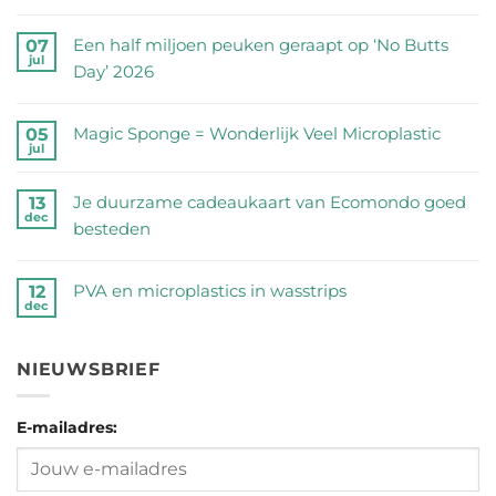
Geen
reacties
Een half miljoen peuken geraapt op ‘No Butts
07
jul
op
Day’ 2026
Zijn
Geen
RVS
reacties
Magic Sponge = Wonderlijk Veel Microplastic
05
drinkflessen
jul
op
Geen
veilig?
Een
reacties
Wij
Je duurzame cadeaukaart van Ecomondo goed
13
half
dec
op
zetten
besteden
miljoen
Magic
de
Geen
peuken
Sponge
feiten
reacties
geraapt
PVA en microplastics in wasstrips
12
=
dec
op
op
op
Geen
Wonderlijk
een
Je
‘No
reacties
Veel
rij
duurzame
NIEUWSBRIEF
Butts
op
Microplastic
cadeaukaart
Day’
PVA
van
2026
E-mailadres:
en
Ecomondo
microplastics
goed
in