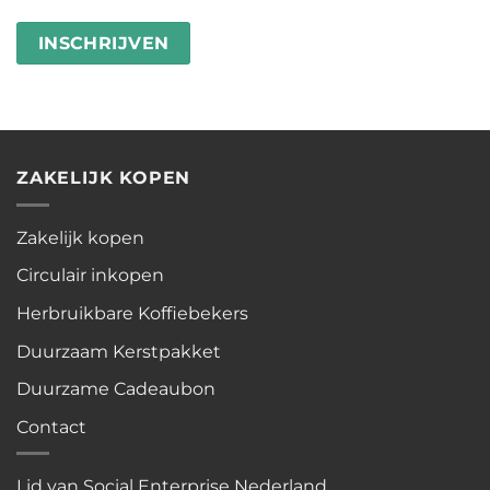
besteden
wasstrips
ZAKELIJK KOPEN
Zakelijk kopen
Circulair inkopen
Herbruikbare Koffiebekers
Duurzaam Kerstpakket
Duurzame Cadeaubon
Contact
Lid van Social Enterprise Nederland