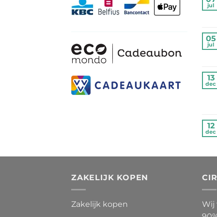
jul
05
jul
13
dec
12
dec
ZAKELIJK KOPEN
CI
Zakelijk kopen
Wij
90%