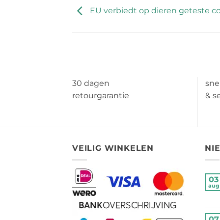
EU verbiedt op dieren geteste c
30 dagen
sne
retourgarantie
& s
VEILIG WINKELEN
NI
03
aug
07