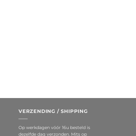
VERZENDING / SHIPPING
Op werkdagen vóór 16u besteld is
dezelfde dag verzonden. Mits op