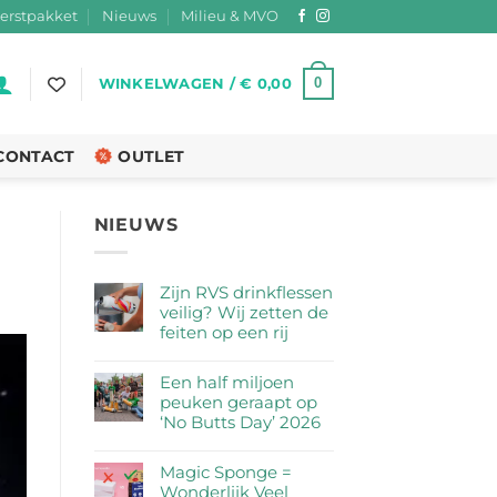
erstpakket
Nieuws
Milieu & MVO
0
WINKELWAGEN /
€
0,00
CONTACT
OUTLET
NIEUWS
Zijn RVS drinkflessen
veilig? Wij zetten de
feiten op een rij
Geen
reacties
Een half miljoen
op
peuken geraapt op
Zijn
‘No Butts Day’ 2026
RVS
Geen
drinkflessen
reacties
Magic Sponge =
veilig?
op
Wonderlijk Veel