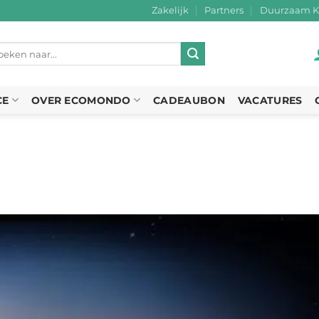
Zakelijk
Partners
Duurzaam K
eken
r:
CE
OVER ECOMONDO
CADEAUBON
VACATURES