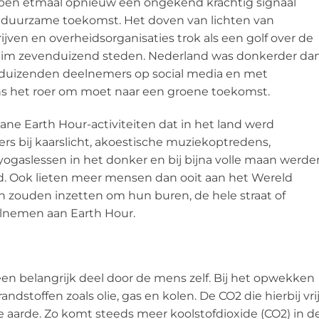
open etmaal opnieuw een ongekend krachtig signaal
or duurzame toekomst. Het doven van lichten van
en en overheidsorganisaties trok als een golf over de
ruim zevenduizend steden. Nederland was donkerder da
ienduizenden deelnemers op social media en met
 ons het roer om moet naar een groene toekomst.
ane Earth Hour-activiteiten dat in het land werd
s bij kaarslicht, akoestische muziekoptredens,
ogaslessen in het donker en bij bijna volle maan werde
. Ook lieten meer mensen dan ooit aan het Wereld
h zouden inzetten om hun buren, de hele straat of
lnemen aan Earth Hour.
n belangrijk deel door de mens zelf. Bij het opwekken
ndstoffen zoals olie, gas en kolen. De CO2 die hierbij vri
arde. Zo komt steeds meer koolstofdioxide (CO2) in d