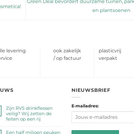
Green Deal bevordert duurzame tuinen, par
osmetica!
en plantsoenen
lle levering
ook zakelijk
plasticvrij
ervice
/ op factuur
verpakt
EUWS
NIEUWSBRIEF
E-mailadres:
Zijn RVS drinkflessen
veilig? Wij zetten de
feiten op een rij
Geen
reacties
Een half miljoen peuken