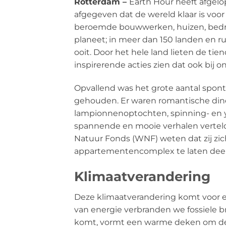
Rotterdam –
Earth Hour heeft afgel
afgegeven dat de wereld klaar is vo
beroemde bouwwerken, huizen, bedrijv
planeet; in meer dan 150 landen en 
ooit. Door het hele land lieten de t
inspirerende acties zien dat ook bij
Opvallend was het grote aantal spont
gehouden. Er waren romantische diner
lampionnenoptochten, spinning- en y
spannende en mooie verhalen verteld
Natuur Fonds (WNF) weten dat zij zic
appartementencomplex te laten dee
Klimaatverandering
Deze klimaatverandering komt voor ee
van energie verbranden we fossiele bra
komt, vormt een warme deken om de a