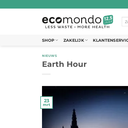
Ga
naar
inhoud
Zo
naa
SHOP
ZAKELIJK
KLANTENSERVI
NIEUWS
Earth Hour
23
mrt