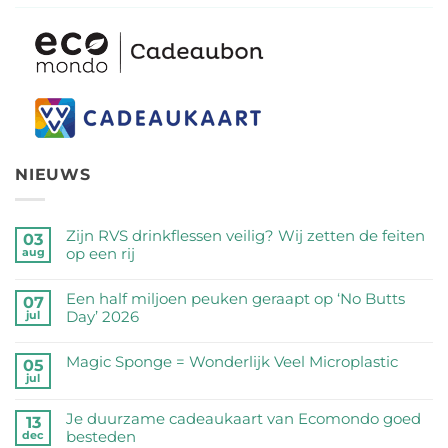
NIEUWS
Zijn RVS drinkflessen veilig? Wij zetten de feiten
03
op een rij
aug
Geen
reacties
Een half miljoen peuken geraapt op ‘No Butts
07
op
Day’ 2026
jul
Zijn
Geen
RVS
reacties
Magic Sponge = Wonderlijk Veel Microplastic
05
drinkflessen
op
jul
veilig?
Geen
Een
Wij
reacties
half
Je duurzame cadeaukaart van Ecomondo goed
zetten
op
13
miljoen
besteden
dec
de
Magic