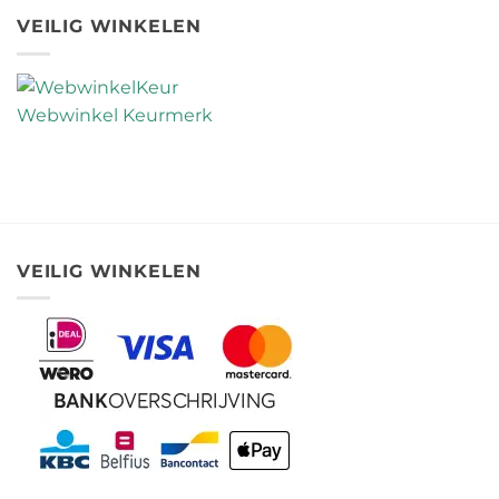
op
2026
cadeaukaart
PVA
VEILIG WINKELEN
van
en
Ecomondo
microplastics
goed
in
besteden
wasstrips
VEILIG WINKELEN