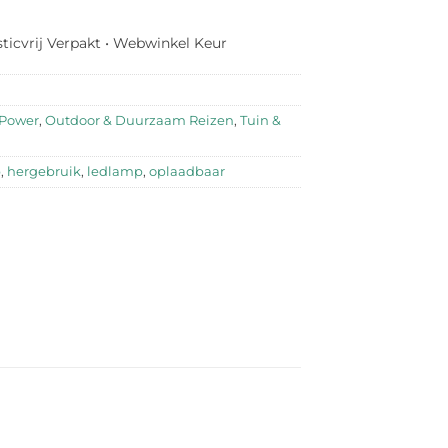
sticvrij Verpakt • Webwinkel Keur
r Power
,
Outdoor & Duurzaam Reizen
,
Tuin &
p
,
hergebruik
,
ledlamp
,
oplaadbaar