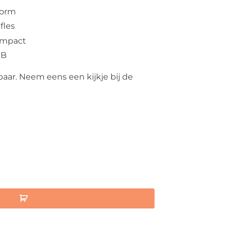
vorm
fles
ompact
SB
aar. Neem eens een kijkje bij de