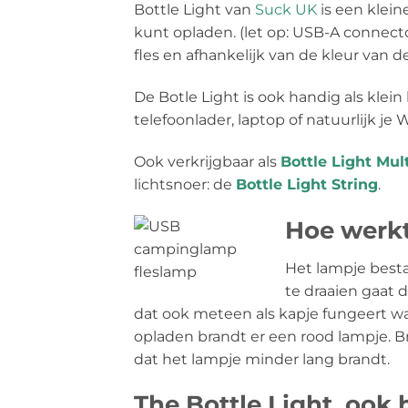
Bottle Light van
Suck UK
is een klein
kunt opladen. (let op: USB-A connecto
fles en afhankelijk van de kleur van d
De Botle Light is ook handig als klei
telefoonlader, laptop of natuurlijk 
Ook verkrijgbaar als
Bottle Light Mul
lichtsnoer: de
Bottle Light String
.
Hoe werkt
Het lampje besta
te draaien gaat 
dat ook meteen als kapje fungeert waa
opladen brandt er een rood lampje. Br
dat het lampje minder lang brandt.
The Bottle Light, ook