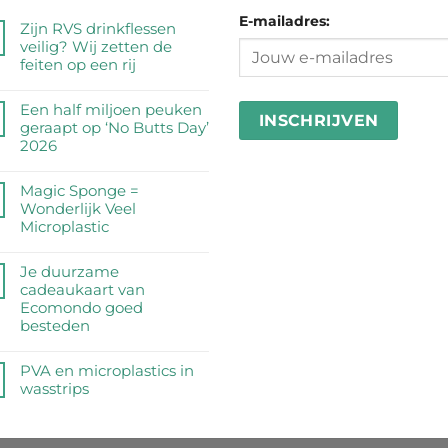
E-mailadres:
Zijn RVS drinkflessen
veilig? Wij zetten de
feiten op een rij
Geen
reacties
Een half miljoen peuken
op
geraapt op ‘No Butts Day’
Zijn
2026
RVS
Geen
drinkflessen
reacties
Magic Sponge =
veilig?
op
Wonderlijk Veel
Wij
Een
Microplastic
zetten
half
de
Geen
miljoen
feiten
reacties
Je duurzame
peuken
op
op
cadeaukaart van
geraapt
een
Magic
Ecomondo goed
op
rij
Sponge
besteden
‘No
=
Butts
Geen
Wonderlijk
Day’
reacties
PVA en microplastics in
Veel
2026
op
wasstrips
Microplastic
Je
Geen
duurzame
reacties
cadeaukaart