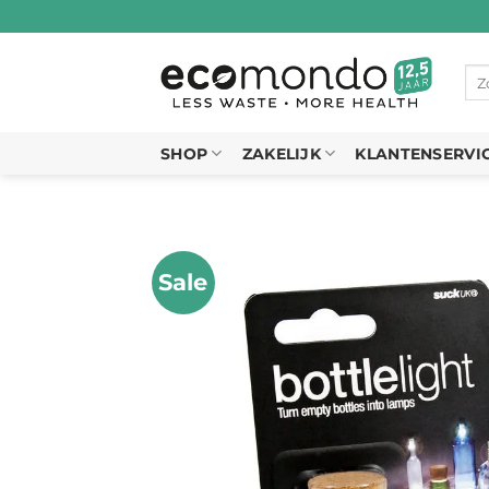
Ga
naar
inhoud
Zo
naa
SHOP
ZAKELIJK
KLANTENSERVI
Sale