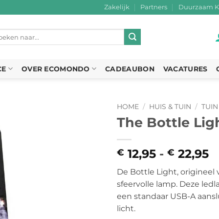
Zakelijk
Partners
Duurzaam K
eken
r:
CE
OVER ECOMONDO
CADEAUBON
VACATURES
HOME
/
HUIS & TUIN
/
TUIN
The Bottle Lig
12,95
-
22,95
P
€
€
€
De Bottle Light, origineel
t
sfeervolle lamp. Deze led
€
een standaar USB-A aanslui
licht.