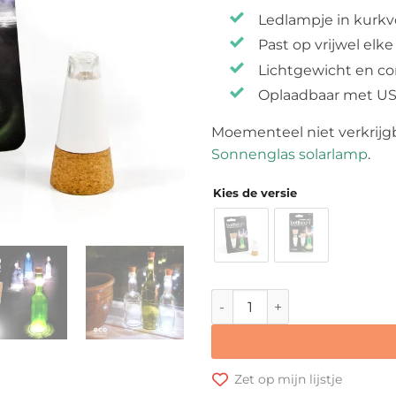
Ledlampje in kurk
Past op vrijwel elke 
Lichtgewicht en c
Oplaadbaar met U
Moementeel niet verkrijgb
Sonnenglas solarlamp
.
Kies de versie
The Bottle Light aantal
Zet op mijn lijstje