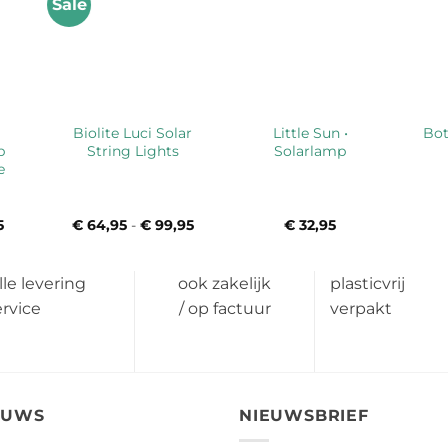
Sale
Biolite Luci Solar
Little Sun •
Bot
p
String Lights
Solarlamp
e
ronkelijke
5
Huidige
€
64,95
-
€
99,95
Prijsklasse:
€
32,95
prijs
€ 64,95
is:
tot
0.
€ 8,95.
€ 99,95
lle levering
ook zakelijk
plasticvrij
ervice
/ op factuur
verpakt
EUWS
NIEUWSBRIEF