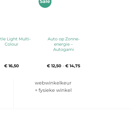
Sale
tle Light Multi-
Auto op Zonne-
Colour
energie –
Autogami
€
16,50
€
12,50
-
€
14,75
Prijsklasse:
€ 12,50
tot
€ 14,75
webwinkelkeur
+ fysieke winkel