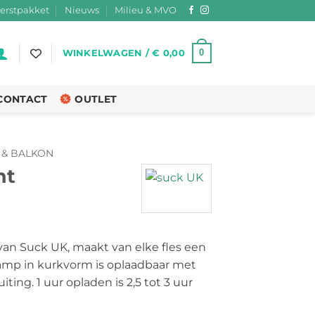
erstpakket
Nieuws
Milieu & MVO
0
WINKELWAGEN /
€
0,00
CONTACT
OUTLET
 & BALKON
ht
rijsklasse:
 12,95
 van Suck UK, maakt van elke fles een
ot
lamp in kurkvorm is oplaadbaar met
 22,95
ting. 1 uur opladen is 2,5 tot 3 uur