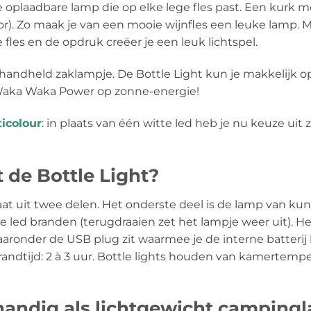
e oplaadbare lamp die op elke lege fles past. Een kurk m
r). Zo maak je van een mooie wijnfles een leuke lamp. Me
e fles en de opdruk creëer je een leuk lichtspel.
n handheld zaklampje. De Bottle Light kun je makkelijk o
je Waka Waka Power op zonne-energie!
ticolour
: in plaats van één witte led heb je nu keuze uit
 de Bottle Light?
at uit twee delen. Het onderste deel is de lamp van kuns
de led branden (terugdraaien zet het lampje weer uit). 
ronder de USB plug zit waarmee je de interne batterij ku
andtijd: 2 à 3 uur. Bottle lights houden van kamertempera
 handig als lichtgewicht camping