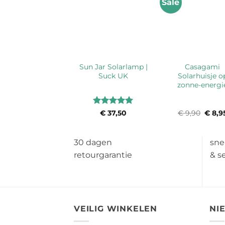
e
Sale
Sun Jar Solarlamp |
Casagami
opper Original
Suck UK
Solarhuisje o
zonne-energi
Waardering
Waardering
€
14,95
Oorspronkelijke
€
12,95
Huidige
€
37,50
€
9,90
Oorsp
€
8,9
prijs
prijs
prijs
5
uit 5
5
uit 5
was:
is:
was:
€ 14,95.
€ 12,95.
€ 9,9
30 dagen
sne
retourgarantie
& s
VEILIG WINKELEN
NI