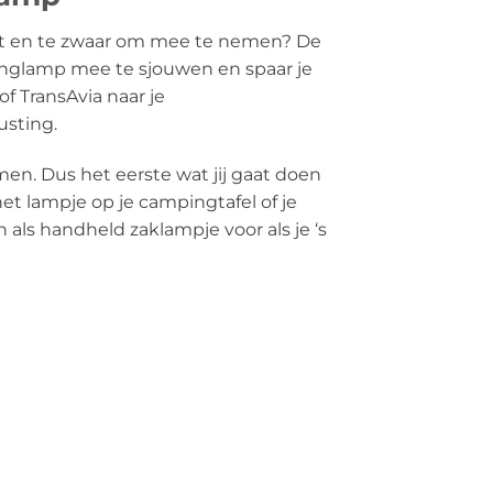
oot en te zwaar om mee te nemen? De
pinglamp mee te sjouwen en spaar je
f TransAvia naar je
usting.
men. Dus het eerste wat jij gaat doen
het lampje op je campingtafel of je
n als handheld zaklampje voor als je ‘s