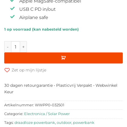
Apple MagSafe-compatibel
USB C PD in/out
Airplane safe
1 op voorraad (kan nabesteld worden)
WakaWaka Power Pro - Wireless Powerbank aantal
Zet op mijn lijstje
30 dagen retourgarantie • Plasticvrij Verpakt • Webwinkel
Keur
Artikelnummer:
WWPP0-032501
Categorie:
Electronica / Solar Power
Tags:
draadloze powerbank
,
outdoor
,
powerbank