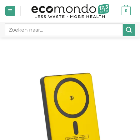
Ga
0
naar
inhoud
Zoeken
naar: