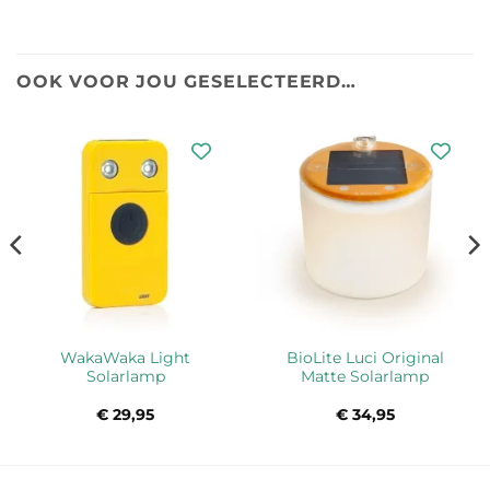
OOK VOOR JOU GESELECTEERD…
WakaWaka Light
BioLite Luci Original
Solarlamp
Matte Solarlamp
ke
e
€
29,95
€
34,95
5.