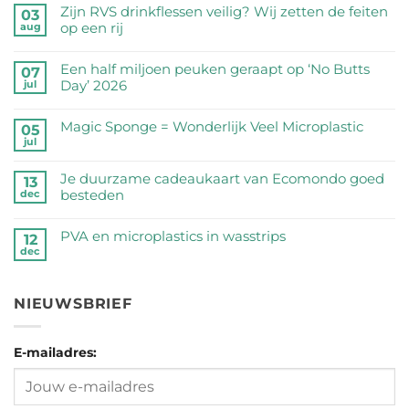
Zijn RVS drinkflessen veilig? Wij zetten de feiten
03
op een rij
aug
Geen
reacties
Een half miljoen peuken geraapt op ‘No Butts
07
op
Day’ 2026
jul
Zijn
Geen
RVS
reacties
Magic Sponge = Wonderlijk Veel Microplastic
05
drinkflessen
op
jul
veilig?
Geen
Een
Wij
reacties
half
Je duurzame cadeaukaart van Ecomondo goed
zetten
op
13
miljoen
besteden
dec
de
Magic
peuken
feiten
Sponge
Geen
geraapt
op
=
reacties
PVA en microplastics in wasstrips
op
12
een
Wonderlijk
op
dec
‘No
Geen
rij
Veel
Je
Butts
reacties
Microplastic
duurzame
Day’
op
cadeaukaart
NIEUWSBRIEF
2026
PVA
van
en
Ecomondo
microplastics
goed
E-mailadres:
in
besteden
wasstrips