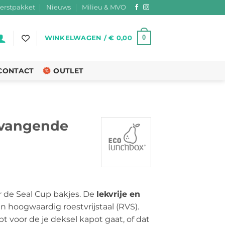
erstpakket
Nieuws
Milieu & MVO
0
WINKELWAGEN /
€
0,00
CONTACT
OUTLET
rvangende
 de Seal Cup bakjes. De
lekvrije en
n hoogwaardig roestvrijstaal (RVS).
voor de je deksel kapot gaat, of dat