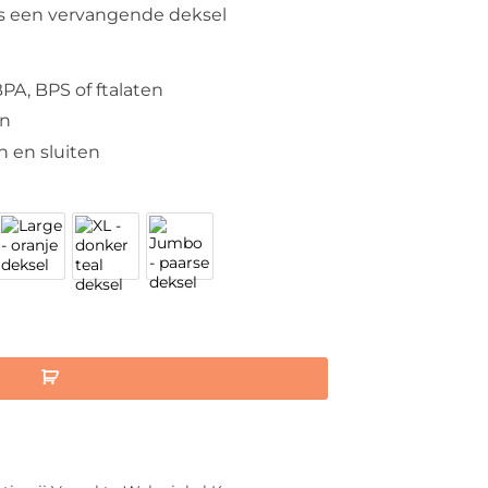
 is een vervangende deksel
BPA, BPS of ftalaten
en
n en sluiten
sel aantal