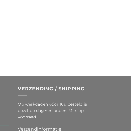
VERZENDING / SHIPPING
Op werkdagen vóór 16u besteld is
dezelfde dag verzonden. Mits op
voorraad.
Verzendinformatie