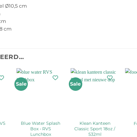
el Ø10,5 cm
m
 cm
,8 cm
TEERD…
Sale
Sale
RVS
Blue Water Splash
Klean Kanteen
F
Box • RVS
Classic Sport 18oz /
Lunchbox
532ml