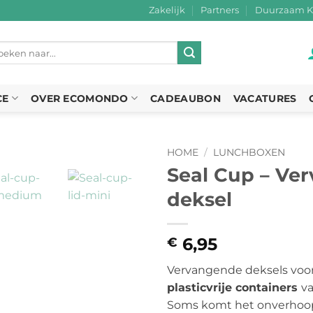
Zakelijk
Partners
Duurzaam K
eken
r:
CE
OVER ECOMONDO
CADEAUBON
VACATURES
HOME
/
LUNCHBOXEN
Seal Cup – Ve
deksel
6,95
€
Vervangende deksels voor
plasticvrije containers
va
Soms komt het onverhoopt 