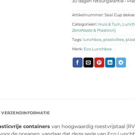
30 dagen retourgarantie • Pla
Artikelnummer:
Seal Cup dekse
Categorieën:
Huis & Tuin
,
Lunch
ZeroWaste & Plasticvrij
Tags:
lunchbox
,
plasticfree
,
plast
Merk:
Eco Lunchbox
VERZENDINFORMATIE
lasticvrije containers
van hoogwaardig roestvrijstaal (RV
r voor de oceanen, vandaar dat deze serie van Eco Lun