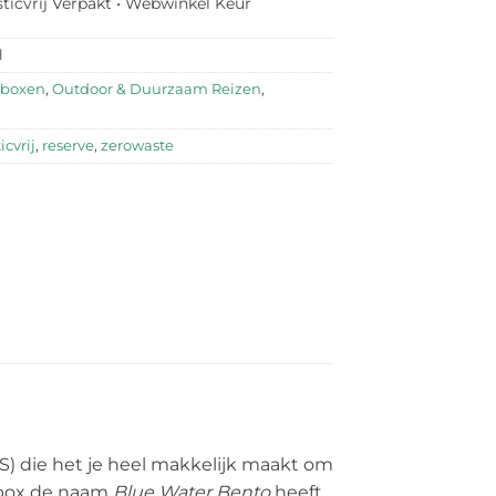
sticvrij Verpakt • Webwinkel Keur
l
boxen
,
Outdoor & Duurzaam Reizen
,
icvrij
,
reserve
,
zerowaste
S) die het je heel makkelijk maakt om
chbox de naam
Blue Water Bento
heeft