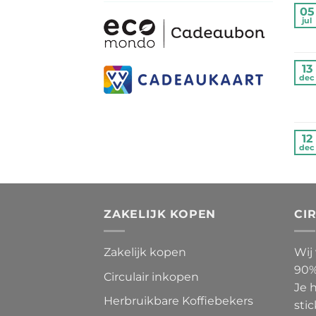
05
jul
13
dec
12
dec
ZAKELIJK KOPEN
CI
Zakelijk kopen
Wij
90%
Circulair inkopen
Je 
Herbruikbare Koffiebekers
stic