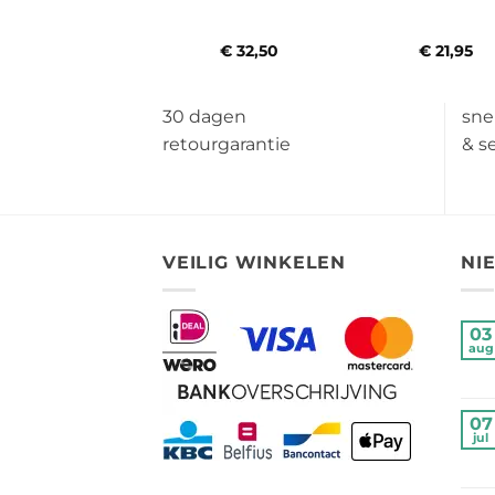
€
7,50
-
€
11,95
Prijsklasse:
€
32,50
€
21,95
€ 7,50
tot
€ 11,95
30 dagen
sne
retourgarantie
& s
VEILIG WINKELEN
NI
03
aug
07
jul