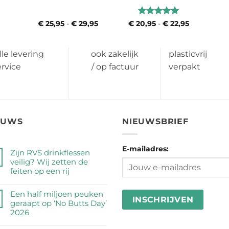
Waardering
€
25,95
-
€
29,95
Prijsklasse:
€
20,95
-
€
22,95
Prijsklasse:
€ 25,95
€ 20,95
5
uit 5
tot
tot
€ 29,95
€ 22,95
lle levering
ook zakelijk
plasticvrij
ervice
/ op factuur
verpakt
EUWS
NIEUWSBRIEF
E-mailadres:
Zijn RVS drinkflessen
veilig? Wij zetten de
feiten op een rij
Geen
reacties
Een half miljoen peuken
op
geraapt op ‘No Butts Day’
Zijn
2026
RVS
Geen