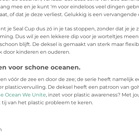
ang mee en je kunt ‘m voor eindeloos veel dingen geb
t, of dat je deze verliest. Gelukkig is een vervangende 
nt je Seal Cup dus zó in je tas stoppen, zonder dat je je
mming. Dus wil je een lekkere dip voor je worteltjes mee
 schoon blijft. De deksel is gemaakt van sterk maar flexi
ok door kinderen en ouderen.
en voor schone oceanen.
en vóór de zee en door de zee; de serie heeft namelijk 
 plasticvervuiling. De deksel heeft een patroon van go
he Ocean We Unite
, inzet voor plastic awareness? Met 
ij van het plastic probleem te keren.
m