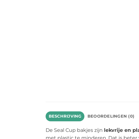
BESCHRIJVING
BEOORDELINGEN (0)
De Seal Cup bakjes zijn
lekvrije en p
met plastic te minderen. Dat is bete