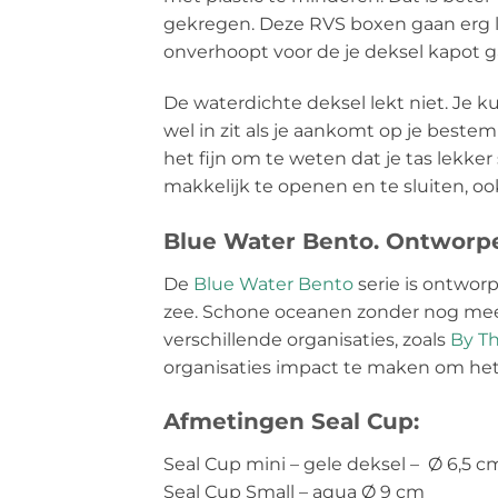
gekregen. Deze RVS boxen gaan erg l
onverhoopt voor de je deksel kapot gaa
De waterdichte deksel lekt niet. Je ku
wel in zit als je aankomt op je beste
het fijn om te weten dat je tas lekker
makkelijk te openen en te sluiten, o
Blue Water Bento. Ontworp
De
Blue Water Bento
serie is ontworp
zee. Schone oceanen zonder nog meer
verschillende organisaties, zoals
By T
organisaties impact te maken om het t
Afmetingen Seal Cup:
Seal Cup mini – gele deksel – Ø 6,5 c
Seal Cup Small – aqua Ø 9 cm