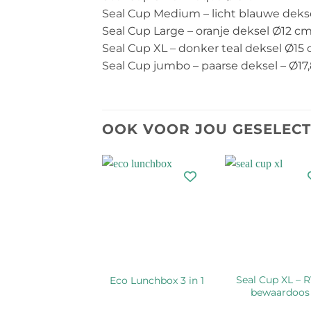
Seal Cup Medium – licht blauwe deks
Seal Cup Large – oranje deksel Ø12 c
Seal Cup XL – donker teal deksel Ø15
Seal Cup jumbo – paarse deksel – Ø17
OOK VOOR JOU GESELEC
Seal Cup XL – 
vocado Huggers
Eco Lunchbox 3 in 1
bewaardoos