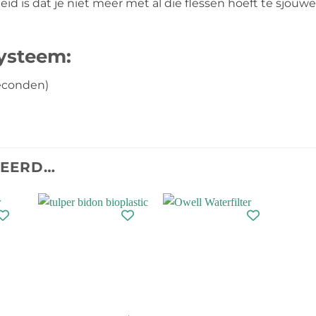
id is dat je niet meer met al die flessen hoeft te sjou
systeem:
 seconden)
TEERD…