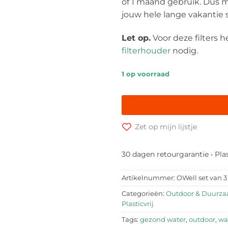
of 1 maand gebruik. Dus m
jouw hele lange vakantie 
Let op.
Voor deze filters h
filterhouder
nodig.
1 op voorraad
Zet op mijn lijstje
30 dagen retourgarantie • Pla
Artikelnummer:
OWell set van 3
Categorieën:
Outdoor & Duurza
Plasticvrij
Tags:
gezond water
,
outdoor
,
wa