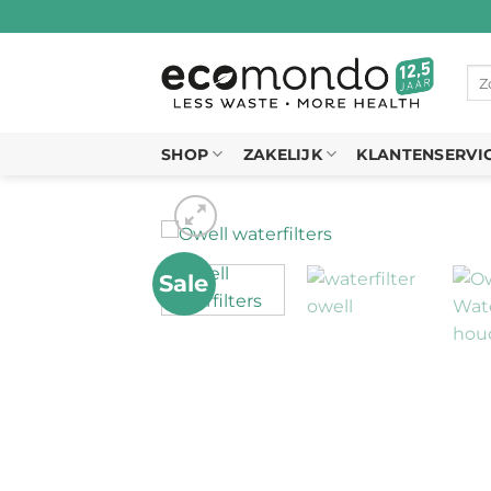
Ga
naar
inhoud
Zo
naa
SHOP
ZAKELIJK
KLANTENSERVI
Sale