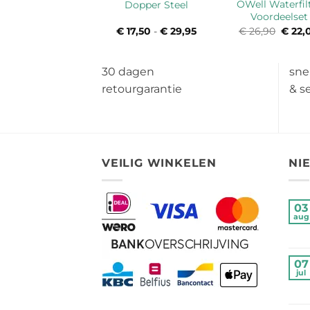
OWell Waterfil
Dopper Steel
Voordeelset
€
17,50
-
€
29,95
Prijsklasse:
€
26,90
Oorsp
€
22,
€ 17,50
prijs
tot
was:
€ 29,95
€ 26,
30 dagen
sne
retourgarantie
& s
VEILIG WINKELEN
NI
03
aug
07
jul