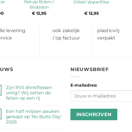
ter
Retulp Bidon /
OWell Waterfilter
Biobidon
ronkelijke
00
Huidige
€
12,95
€
12,95
prijs
is:
90.
€ 22,00.
lle levering
ook zakelijk
plasticvrij
ervice
/ op factuur
verpakt
EUWS
NIEUWSBRIEF
E-mailadres:
Zijn RVS drinkflessen
veilig? Wij zetten de
feiten op een rij
Geen
reacties
Een half miljoen peuken
op
geraapt op ‘No Butts Day’
Zijn
2026
RVS
Geen
drinkflessen