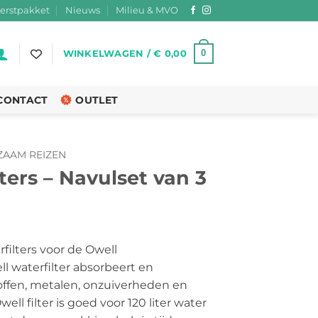
erstpakket
Nieuws
Milieu & MVO
0
WINKELWAGEN /
€
0,00
CONTACT
OUTLET
AAM REIZEN
ters – Navulset van 3
kelijke
idige
js
rfilters voor de Owell
l waterfilter absorbeert en
2,95.
ffen, metalen, onzuiverheden en
ell filter is goed voor 120 liter water