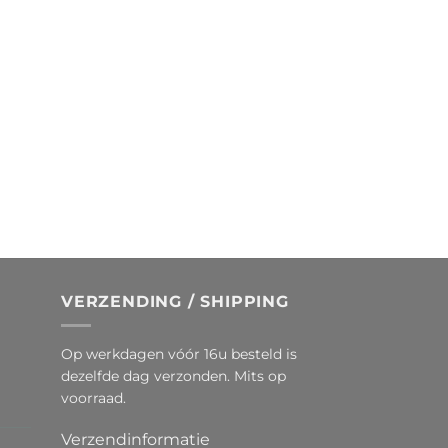
VERZENDING / SHIPPING
Op werkdagen vóór 16u besteld is
dezelfde dag verzonden. Mits op
voorraad.
Verzendinformatie