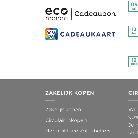
05
jul
13
dec
12
dec
ZAKELIJK KOPEN
CI
Zakelijk kopen
Wij
90%
Circulair inkopen
Je 
Herbruikbare Koffiebekers
stic