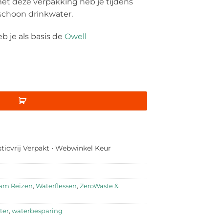
et deze verpakking heb je tijdens
schoon drinkwater.
eb je als basis de
Owell
sticvrij Verpakt • Webwinkel Keur
am Reizen
,
Waterflessen
,
ZeroWaste &
ter
,
waterbesparing