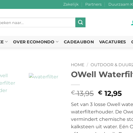
Zakelijk
Partners
Duurzaam K
eken
r:
CE
OVER ECOMONDO
CADEAUBON
VACATURES
HOME
/
OUTDOOR & DUURZ
OWell Waterfil
13,95
Oorspron
12,95
Hu
€
€
prijs
pri
Set van 3 losse Owell wate
was:
is:
waterfilterhouder. De Owel
€ 13,95.
€ 1
vermindert chemische sto
kalksteen uit water. Eén Ow