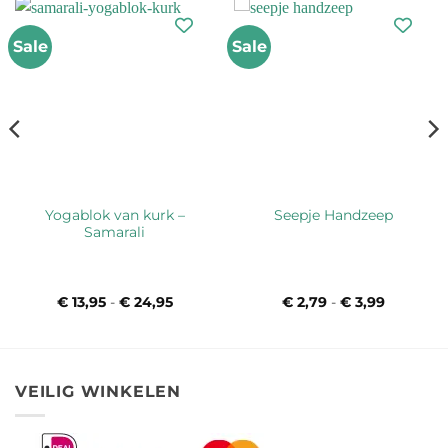
Sale
Sale
Yogablok van kurk –
Seepje Handzeep
Samarali
asse:
€
13,95
-
€
24,95
Prijsklasse:
€
2,79
-
€
3,99
Prijsklas
€ 13,95
€ 2,79
tot
tot
€ 24,95
€ 3,99
VEILIG WINKELEN