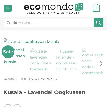
Ga
0
naar
inhoud
Zoeken
naar:
Sale
HOME
/
DUURZAME CADEAUS
Kusala – Lavendel Oogkussen