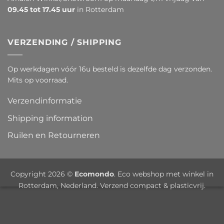
09.45 tot 17.45 uur
in Rotterdam
VERZENDING / SHIPPING
Op werkdagen vóór 16u besteld is dezelfde dag verzonden.
Mits op voorraad.
Verzendinformatie
Shipping information
Ruilen en Retourneren
Copyright 2026 ©
Ecomondo
. Eco webshop met winkel in
Rotterdam, Nederland. Verzend compact & plasticvrij.