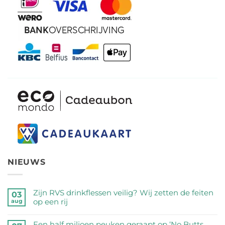
NIEUWS
Zijn RVS drinkflessen veilig? Wij zetten de feiten
03
op een rij
aug
Geen
reacties
Een half miljoen peuken geraapt op ‘No Butts