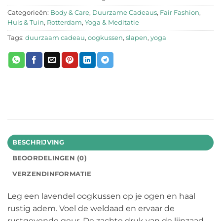
Categorieën:
Body & Care
,
Duurzame Cadeaus
,
Fair Fashion
,
Huis & Tuin
,
Rotterdam
,
Yoga & Meditatie
Tags:
duurzaam cadeau
,
oogkussen
,
slapen
,
yoga
BESCHRIJVING
BEOORDELINGEN (0)
VERZENDINFORMATIE
Leg een lavendel oogkussen op je ogen en haal
rustig adem. Voel de weldaad en ervaar de
rustgevende geur. De zachte druk van de lijnzaad