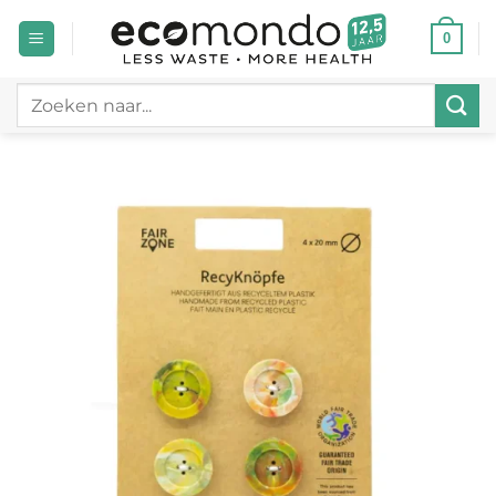
Ga
0
naar
inhoud
Zoeken
naar: