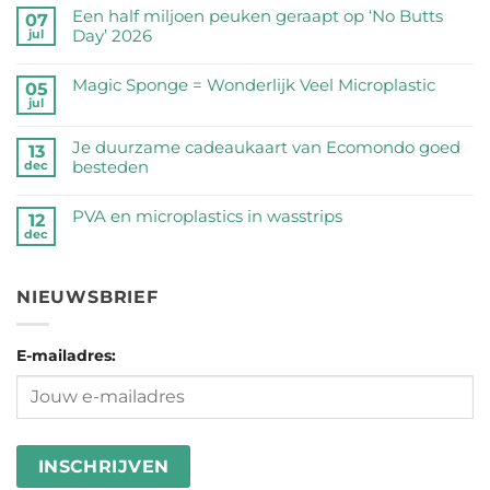
reacties
Een half miljoen peuken geraapt op ‘No Butts
07
op
Day’ 2026
jul
Zijn
Geen
RVS
reacties
Magic Sponge = Wonderlijk Veel Microplastic
05
drinkflessen
op
jul
veilig?
Geen
Een
Wij
reacties
half
Je duurzame cadeaukaart van Ecomondo goed
zetten
op
13
miljoen
besteden
dec
de
Magic
peuken
feiten
Sponge
Geen
geraapt
op
=
reacties
PVA en microplastics in wasstrips
op
12
een
Wonderlijk
op
dec
‘No
Geen
rij
Veel
Je
Butts
reacties
Microplastic
duurzame
Day’
op
cadeaukaart
NIEUWSBRIEF
2026
PVA
van
en
Ecomondo
microplastics
goed
E-mailadres:
in
besteden
wasstrips