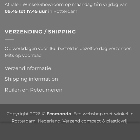
Afhalen Winkel/Showroom op maandag t/m vrijdag van
09.45 tot 17.45 uur
in Rotterdam
VERZENDING / SHIPPING
Op werkdagen vóór 16u besteld is dezelfde dag verzonden.
Mits op voorraad.
Verzendinformatie
Shipping information
Ruilen en Retourneren
Copyright 2026 ©
Ecomondo
. Eco webshop met winkel in
Rotterdam, Nederland. Verzend compact & plasticvrij.