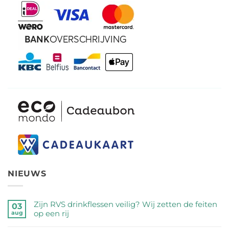
NIEUWS
Zijn RVS drinkflessen veilig? Wij zetten de feiten
03
op een rij
aug
Geen