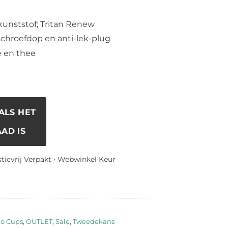
kunststof; Tritan Renew
chroefdop en anti-lek-plug
e en thee
ALS HET
AD IS
sticvrij Verpakt • Webwinkel Keur
Go Cups
,
OUTLET
,
Sale
,
Tweedekans