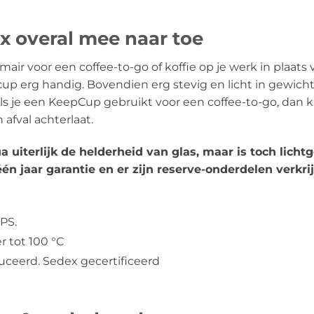
x overal mee naar toe
rimair voor een coffee-to-go of koffie op je werk in pla
e cup erg handig. Bovendien erg stevig en licht in gewic
s je een KeepCup gebruikt voor een coffee-to-go, dan krij
afval achterlaat.
 uiterlijk de helderheid van glas, maar is toch licht
n jaar garantie en er zijn reserve-onderdelen verkri
BPS.
r tot 100 °C
eerd. Sedex gecertificeerd