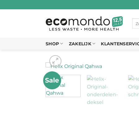
Ga
naar
inhoud
Zo
naa
SHOP
ZAKELIJK
KLANTENSERVI
Sale