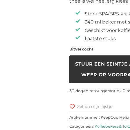
thee is wel heel erg klein!
Sterk BPA/BPS-vrij 
340 ml beker met s
Geschikt voor koffi
Laatste stuks
Uitverkocht
STUUR EEN SEINTJE 
WEER OP VOORRA
30 dagen retourgarantie • Pla
Zet op mijn lijstje
Artikelnummer:
KeepCup Helix
Categorieën:
Koffiebekers & To 