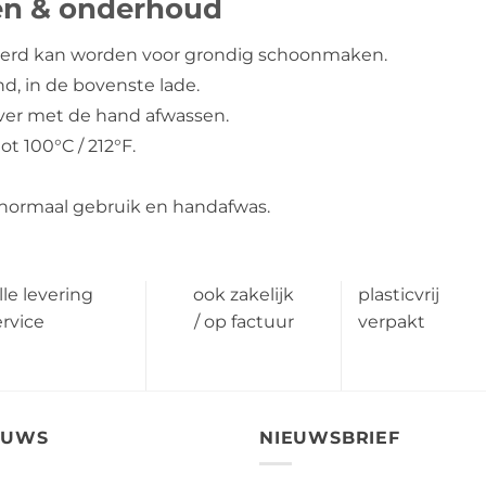
n & onderhoud
erd kan worden voor grondig schoonmaken.
d, in de bovenste lade.
ver met de hand afwassen.
ot 100°C / 212°F.
j normaal gebruik en handafwas.
lle levering
ook zakelijk
plasticvrij
ervice
/ op factuur
verpakt
EUWS
NIEUWSBRIEF