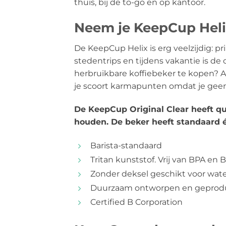
thuis, bij de to-go en op kantoor.
Neem je KeepCup Heli
De KeepCup Helix is erg veelzijdig: p
stedentrips en tijdens vakantie is d
herbruikbare koffiebeker te kopen? Al
je scoort karmapunten omdat je geen 
De KeepCup Original Clear heeft qua
houden. De beker heeft standaard éé
Barista-standaard
Tritan kunststof. Vrij van BPA en 
Zonder deksel geschikt voor wate
Duurzaam ontworpen en geproduc
Certified B Corporation