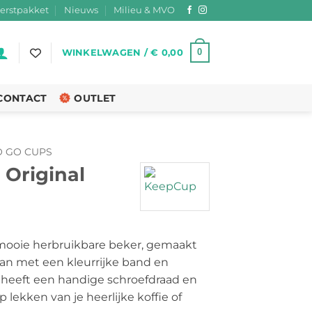
erstpakket
Nieuws
Milieu & MVO
0
WINKELWAGEN /
€
0,00
CONTACT
OUTLET
O GO CUPS
 Original
kelijke
idige
ijs
mooie herbruikbare beker, gemaakt
itan met een kleurrijke band en
13,50.
 heeft een handige schroefdraad en
p lekken van je heerlijke koffie of