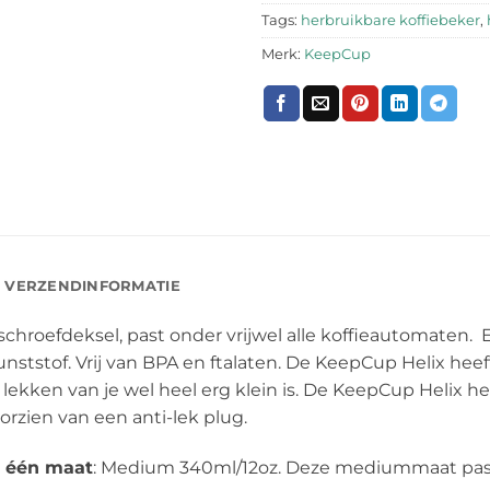
Tags:
herbruikbare koffiebeker
,
Merk:
KeepCup
VERZENDINFORMATIE
chroefdeksel, past onder vrijwel alle koffieautomaten.
nststof. Vrij van BPA en ftalaten. De KeepCup Helix hee
lekken van je wel heel erg klein is. De KeepCup Helix 
orzien van een anti-lek plug.
n één maat
: Medium 340ml/12oz. Deze mediummaat past 