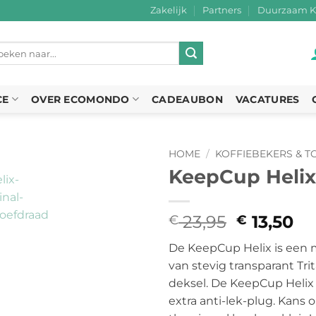
Zakelijk
Partners
Duurzaam K
eken
r:
CE
OVER ECOMONDO
CADEAUBON
VACATURES
HOME
/
KOFFIEBEKERS & T
KeepCup Helix
23,95
Oorspron
13,50
Hu
€
€
prijs
pr
De KeepCup Helix is een 
was:
is:
van stevig transparant Tr
€ 23,95.
€ 
deksel. De KeepCup Helix
extra anti-lek-plug. Kans o