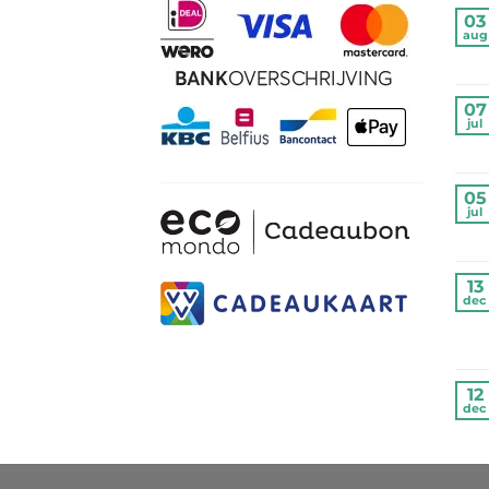
03
aug
07
jul
05
jul
13
dec
12
dec