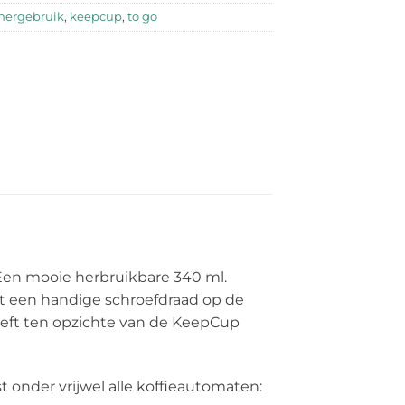
hergebruik
,
keepcup
,
to go
 Een mooie herbruikbare 340 ml.
ft een handige schroefdraad op de
heeft ten opzichte van de KeepCup
onder vrijwel alle koffieautomaten: