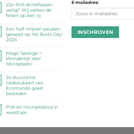
E-mailadres:
Zijn RVS drinkflessen
veilig? Wij zetten de
feiten op een rij
Geen
reacties
Een half miljoen peuken
op
geraapt op ‘No Butts Day’
Zijn
2026
RVS
Geen
drinkflessen
reacties
Magic Sponge =
veilig?
op
Wonderlijk Veel
Wij
Een
Microplastic
zetten
half
de
Geen
miljoen
feiten
reacties
Je duurzame
peuken
op
op
cadeaukaart van
geraapt
een
Magic
Ecomondo goed
op
rij
Sponge
besteden
‘No
=
Butts
Geen
Wonderlijk
Day’
reacties
PVA en microplastics in
Veel
2026
op
wasstrips
Microplastic
Je
Geen
duurzame
reacties
cadeaukaart
op
van