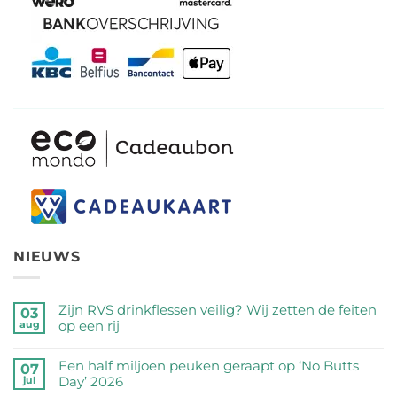
NIEUWS
Zijn RVS drinkflessen veilig? Wij zetten de feiten
03
op een rij
aug
Geen
reacties
Een half miljoen peuken geraapt op ‘No Butts
07
op
Day’ 2026
jul
Zijn