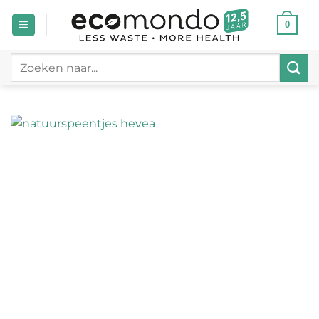
Ga
0
naar
inhoud
Zoeken
naar: