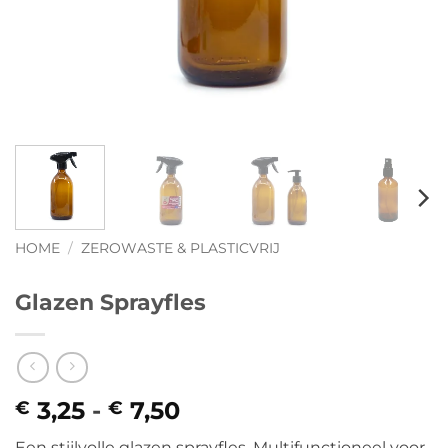
HOME
/
ZEROWASTE & PLASTICVRIJ
Glazen Sprayfles
3,25
-
7,50
Prijsklasse:
€
€
€ 3,25
Een stijlvolle glazen sprayfles. Multifunctioneel voor