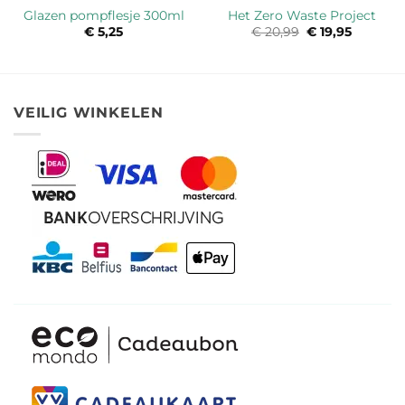
Glazen pompflesje 300ml
Het Zero Waste Project
€
5,25
€
20,99
Oorspronkelijk
€
19,95
Huidige
prijs
prijs
was:
is:
€ 20,99.
€ 19,95.
VEILIG WINKELEN