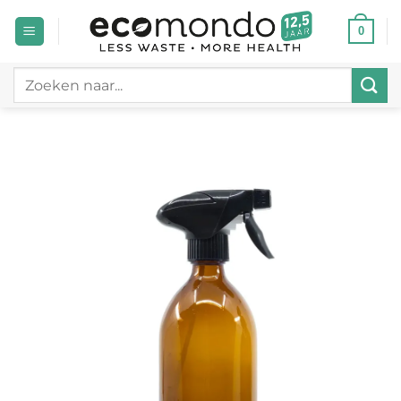
Ga
0
naar
inhoud
Zoeken
naar: