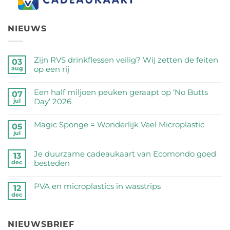
NIEUWS
Zijn RVS drinkflessen veilig? Wij zetten de feiten
03
op een rij
aug
Geen
reacties
Een half miljoen peuken geraapt op ‘No Butts
07
op
Day’ 2026
jul
Zijn
Geen
RVS
reacties
Magic Sponge = Wonderlijk Veel Microplastic
05
drinkflessen
op
jul
veilig?
Geen
Een
Wij
reacties
half
Je duurzame cadeaukaart van Ecomondo goed
zetten
op
13
miljoen
besteden
dec
de
Magic
peuken
feiten
Sponge
Geen
geraapt
op
=
reacties
PVA en microplastics in wasstrips
op
12
een
Wonderlijk
op
dec
‘No
Geen
rij
Veel
Je
Butts
reacties
Microplastic
duurzame
Day’
op
cadeaukaart
NIEUWSBRIEF
2026
PVA