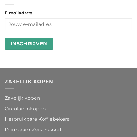
van
en
Ecomondo
microplastics
goed
E-mailadres:
in
besteden
wasstrips
ZAKELIJK KOPEN
Zakelijk kopen
Circulair inkopen
Herbruikbare Koffiebekers
Duurzaam Kerstpakket