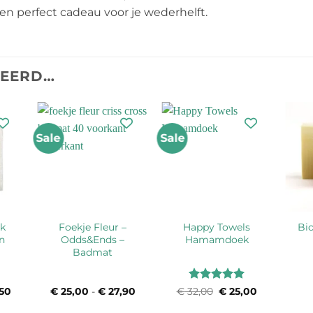
t een perfect cadeau voor je wederhelft.
TEERD…
Sale
Sale
k
Foekje Fleur –
Happy Towels
Bi
n
Odds&Ends –
Hamamdoek
Badmat
Waardering
50
Prijsklasse:
€
25,00
-
€
27,90
Prijsklasse:
€
32,00
Oorspronkelijke
€
25,00
Huidige
€ 29,90
€ 25,00
prijs
prijs
5
uit 5
tot
tot
was:
is: