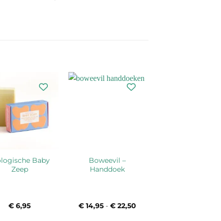
ologische Baby
Boweevil –
Zeep
Handdoek
€
6,95
€
14,95
-
€
22,50
Prijsklasse:
€ 14,95
tot