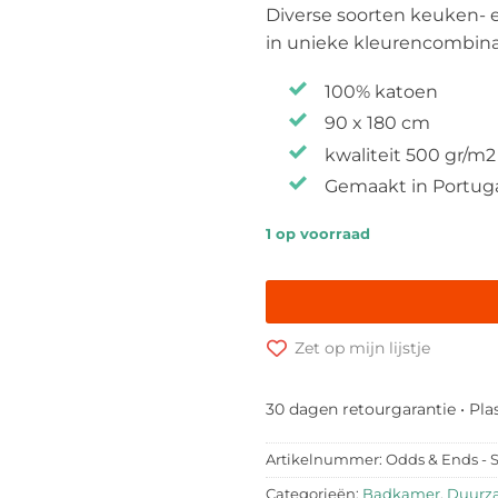
Diverse soorten keuken- 
in unieke kleurencombina
100% katoen
90 x 180 cm
kwaliteit 500 gr/m2
Gemaakt in Portug
1 op voorraad
Zet op mijn lijstje
30 dagen retourgarantie • Pla
Artikelnummer:
Odds & Ends - 
Categorieën:
Badkamer
,
Duurz