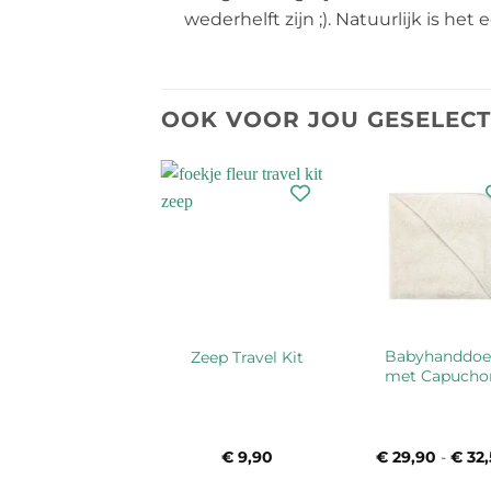
wederhelft zijn ;). Natuurlijk is he
OOK VOOR JOU GESELEC
LANGBRETT®
Babyhanddoe
Zeep Travel Kit
limaathanddoek
met Capucho
€
54,95
€
9,90
€
29,90
-
€
32,