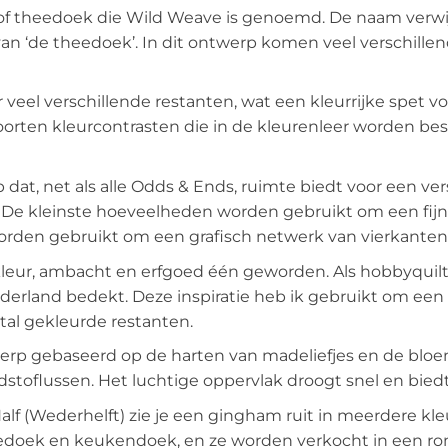
 of theedoek die Wild Weave is genoemd. De naam verwij
an ‘de theedoek’. In dit ontwerp komen veel verschill
veel verschillende restanten, wat een kleurrijke spet 
oorten kleurcontrasten die in de kleurenleer worden 
 dat, net als alle Odds & Ends, ruimte biedt voor een ve
 De kleinste hoeveelheden worden gebruikt om een fijn
orden gebruikt om een grafisch netwerk van vierkanten
 kleur, ambacht en erfgoed één geworden. Als hobbyquilt
 Nederland bedekt. Deze inspiratie heb ik gebruikt om ee
tal gekleurde restanten.
p gebaseerd op de harten van madeliefjes en de blo
stoflussen. Het luchtige oppervlak droogt snel en biedt 
lf (Wederhelft) zie je een gingham ruit in meerdere kle
heedoek en keukendoek, en ze worden verkocht in een ro