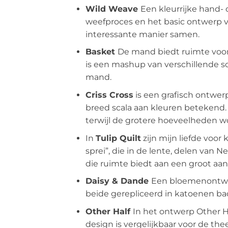
Wild Weave
Een kleurrijke hand-
weefproces en het basic ontwerp v
interessante manier samen.
Basket
De mand biedt ruimte voor 
is een mashup van verschillende s
mand.
Criss Cross
is een grafisch ontwerp
breed scala aan kleuren betekend.
terwijl de grotere hoeveelheden w
In
Tulip Quilt
zijn mijn liefde voor
sprei”, die in de lente, delen van
die ruimte biedt aan een groot aan
Daisy & Dande
Een bloemenontwer
beide gerepliceerd in katoenen bad
Other Half
In het ontwerp Other Ha
design is vergelijkbaar voor de t