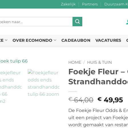
Zakelijk
Partners
Duurzaam K
eken
r:
CE
OVER ECOMONDO
CADEAUBON
VACATURES
HOME
/
HUIS & TUIN
Foekje Fleur –
Strandhanddo
64,00
Oorspron
49,95
H
€
€
prijs
p
De Foekje Fleur Odds & 
was:
is
uit een project van Foekje
€ 64,00.
€
wordt gemaakt van restant