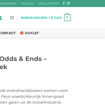
erstpakket
Nieuws
Milieu & MVO
0
WINKELWAGEN /
€
0,00
CONTACT
OUTLET
 Odds & Ends –
ek
kelijke
uidige
rijs
Ends strandhanddoeken komen voort
:
 Fleur waarbij kleurrijk linnengoed
 49,95.
en garen uit de textielindustrie.