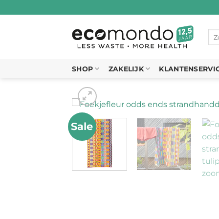
Ga
naar
inhoud
Zo
naa
SHOP
ZAKELIJK
KLANTENSERVI
Sale