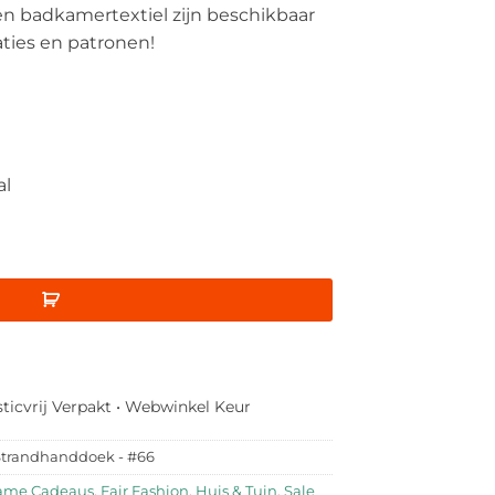
en badkamertextiel zijn beschikbaar
ties en patronen!
al
sticvrij Verpakt • Webwinkel Keur
Strandhanddoek - #66
ame Cadeaus
,
Fair Fashion
,
Huis & Tuin
,
Sale