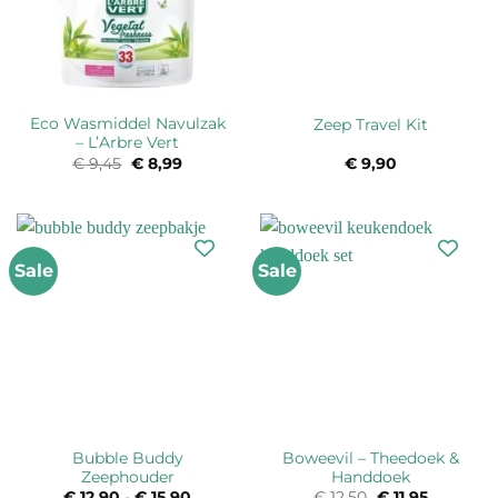
Eco Wasmiddel Navulzak
Zeep Travel Kit
– L’Arbre Vert
€
9,45
Oorspronkelijke
€
8,99
Huidige
€
9,90
prijs
prijs
was:
is:
€ 9,45.
€ 8,99.
Sale
Sale
Bubble Buddy
Boweevil – Theedoek &
Zeephouder
Handdoek
€
12,90
-
€
15,90
Prijsklasse:
€
12,50
Oorspronkelijk
€
11,95
Huidige