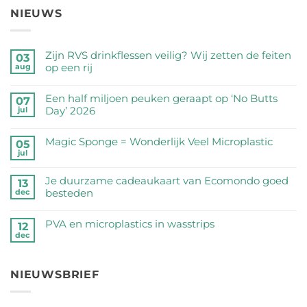
NIEUWS
Zijn RVS drinkflessen veilig? Wij zetten de feiten
03
op een rij
aug
Geen
reacties
Een half miljoen peuken geraapt op ‘No Butts
07
op
Day’ 2026
jul
Zijn
Geen
RVS
reacties
Magic Sponge = Wonderlijk Veel Microplastic
05
drinkflessen
op
jul
veilig?
Geen
Een
Wij
reacties
half
Je duurzame cadeaukaart van Ecomondo goed
zetten
op
13
miljoen
besteden
dec
de
Magic
peuken
feiten
Sponge
Geen
geraapt
op
=
reacties
PVA en microplastics in wasstrips
op
12
een
Wonderlijk
op
dec
‘No
Geen
rij
Veel
Je
Butts
reacties
Microplastic
duurzame
Day’
op
cadeaukaart
NIEUWSBRIEF
2026
PVA
van
en
Ecomondo
microplastics