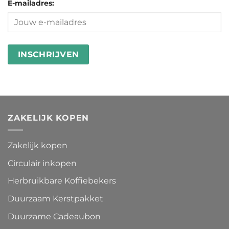
goed
E-mailadres:
in
besteden
wasstrips
ZAKELIJK KOPEN
Zakelijk kopen
Circulair inkopen
Herbruikbare Koffiebekers
Duurzaam Kerstpakket
Duurzame Cadeaubon