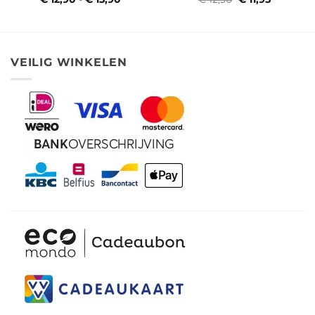
€ 12,90
prijs
prijs
tot
was:
is:
€ 15,90
€ 12,50.
€ 11,95.
VEILIG WINKELEN