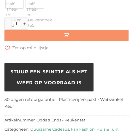
Foekje Fleur - Odds & Ends - Keukenset aantal
Zet op mijn lijstje
STUUR EEN SEINTJE ALS HET
WEER OP VOORRAAD IS
30 dagen retourgarantie • Plasticvrij Verpakt • Webwinkel
Keur
Artikelnummer:
Odds & Ends - Keukenset
Categorieën:
Duurzame Cadeaus
,
Fair Fashion
,
Huis & Tuin
,