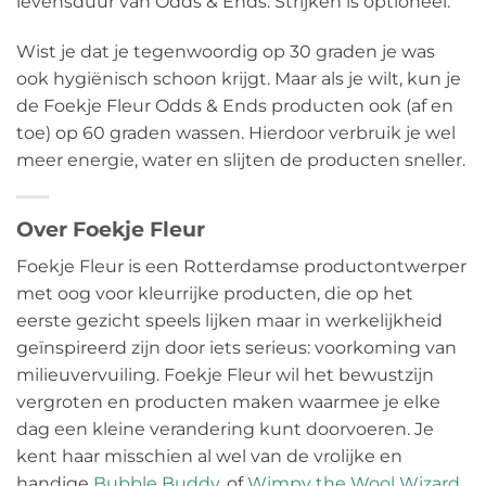
levensduur van Odds & Ends. Strijken is optioneel.
Wist je dat je tegenwoordig op 30 graden je was
ook hygiënisch schoon krijgt. Maar als je wilt, kun je
de Foekje Fleur Odds & Ends producten ook (af en
toe) op 60 graden wassen. Hierdoor verbruik je wel
meer energie, water en slijten de producten sneller.
Over Foekje Fleur
Foekje Fleur is een Rotterdamse productontwerper
met oog voor kleurrijke producten, die op het
eerste gezicht speels lijken maar in werkelijkheid
geïnspireerd zijn door iets serieus: voorkoming van
milieuvervuiling. Foekje Fleur wil het bewustzijn
vergroten en producten maken waarmee je elke
dag een kleine verandering kunt doorvoeren. Je
kent haar misschien al wel van de vrolijke en
handige
Bubble Buddy
, of
Wimpy the Wool Wizard