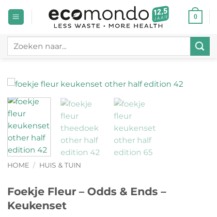
Ga
0
naar
inhoud
Zoeken
naar:
HOME
/
HUIS & TUIN
Foekje Fleur – Odds & Ends –
Keukenset