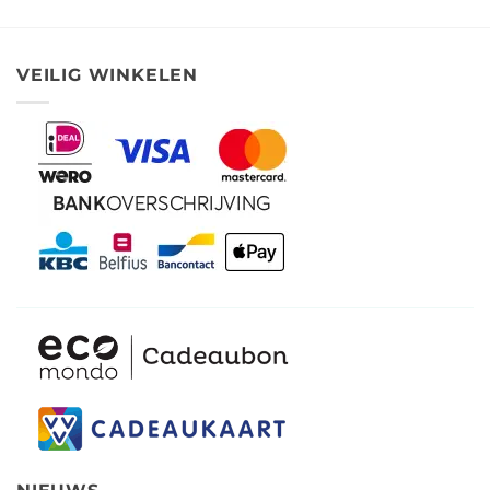
tot
tot
€ 3,49
€ 15,90
VEILIG WINKELEN