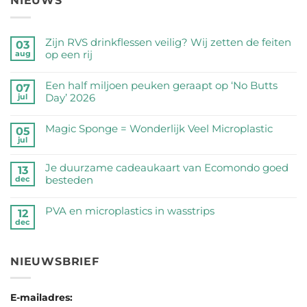
NIEUWS
Zijn RVS drinkflessen veilig? Wij zetten de feiten
03
op een rij
aug
Geen
reacties
Een half miljoen peuken geraapt op ‘No Butts
07
op
Day’ 2026
jul
Zijn
Geen
RVS
reacties
Magic Sponge = Wonderlijk Veel Microplastic
05
drinkflessen
op
jul
veilig?
Geen
Een
Wij
reacties
half
Je duurzame cadeaukaart van Ecomondo goed
zetten
op
13
miljoen
besteden
dec
de
Magic
peuken
feiten
Sponge
Geen
geraapt
op
=
reacties
PVA en microplastics in wasstrips
op
12
een
Wonderlijk
op
dec
‘No
Geen
rij
Veel
Je
Butts
reacties
Microplastic
duurzame
Day’
op
cadeaukaart
NIEUWSBRIEF
2026
PVA
van
en
Ecomondo
microplastics
goed
E-mailadres:
in