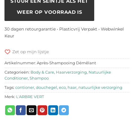
STUUR EEN SEINTJE ALS HET
WEER OP VOORRAAD IS
30 dagen retourgarantie • Plasticvrij Verpakt • Webwinkel
Keur
Zet op mijn lijstje
Artikelnummer:
Après-Shampooing Démêlant
Categorieën:
Body & Care
,
Haarverzorging
,
Natuurlijke
Conditioner
,
Shampoo
Tags:
contioner
,
douchegel
,
eco
,
haar
,
natuurlijke verzorging
Merk:
L'ARBRE VERT