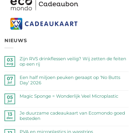
NIEUWS
Zijn RVS drinkflessen veilig? Wij zetten de feiten
03
op een rij
aug
Geen
reacties
Een half miljoen peuken geraapt op ‘No Butts
07
op
Day’ 2026
jul
Zijn
Geen
RVS
reacties
Magic Sponge = Wonderlijk Veel Microplastic
05
drinkflessen
op
jul
veilig?
Geen
Een
Wij
reacties
half
Je duurzame cadeaukaart van Ecomondo goed
zetten
op
13
miljoen
besteden
dec
de
Magic
peuken
feiten
Sponge
Geen
geraapt
op
=
reacties
PVA en microplastics in wasstrips
op
12