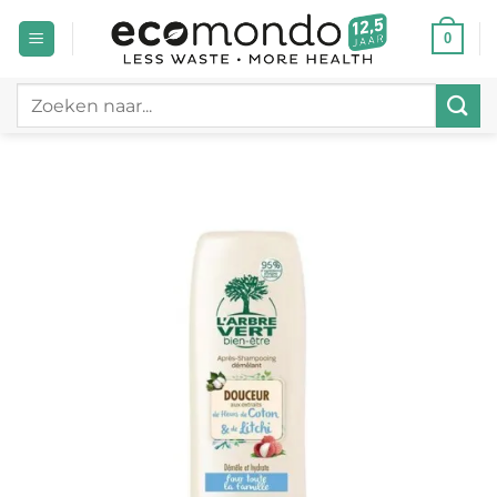
Ga
0
naar
inhoud
Zoeken
naar: