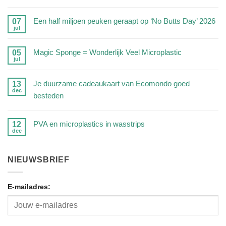
Geen
reacties
Een half miljoen peuken geraapt op ‘No Butts Day’ 2026
07
jul
op
Geen
Zijn
reacties
Magic Sponge = Wonderlijk Veel Microplastic
05
RVS
jul
op
Geen
drinkflessen
Een
reacties
veilig?
Je duurzame cadeaukaart van Ecomondo goed
13
half
dec
op
Wij
besteden
miljoen
Magic
zetten
peuken
Geen
Sponge
de
geraapt
reacties
PVA en microplastics in wasstrips
12
=
feiten
dec
op
op
Geen
Wonderlijk
op
‘No
Je
reacties
Veel
een
Butts
duurzame
NIEUWSBRIEF
op
Microplastic
rij
Day’
cadeaukaart
PVA
2026
van
E-mailadres:
en
Ecomondo
microplastics
goed
in
besteden
wasstrips