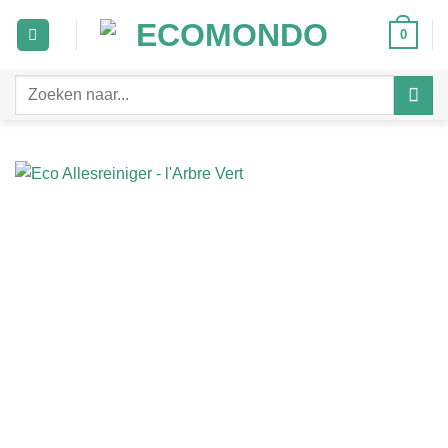
Ga
0
naar
inhoud
Zoeken
naar: