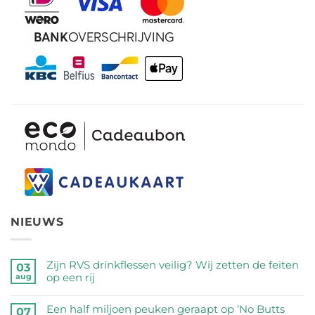
NIEUWS
Zijn RVS drinkflessen veilig? Wij zetten de feiten
03
op een rij
aug
Geen
reacties
Een half miljoen peuken geraapt op ‘No Butts
07