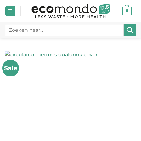
Ga
0
naar
inhoud
Zoeken
naar:
Sale