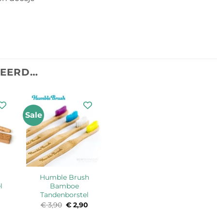
TEERD…
Sale
Humble Brush
l
Bamboe
Tandenborstel
€
3,90
Oorspronkelijke
€
2,90
Huidige
prijs
prijs