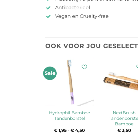
Antibacterieel
Vegan en Cruelty-free
OOK VOOR JOU GESELEC
Sale
Hydrophil Bamboe
NextBrush
Tandenborstel
Tandenborste
Bamboe
€
1,95
-
€
4,50
Prijsklasse:
€
3,50
€ 1,95