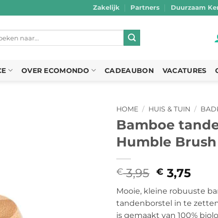
Zakelijk
Partners
Duurzaam Ker
eken
r:
CE
OVER ECOMONDO
CADEAUBON
VACATURES
HOME
/
HUIS & TUIN
/
BAD
Bamboe tanden
Humble Brush
3,95
Oorspronk
3,75
Hui
€
€
prijs
prijs
Mooie, kleine robuuste 
was:
is:
tandenborstel in te zetten
€ 3,95.
€ 3,
is gemaakt van 100% biol