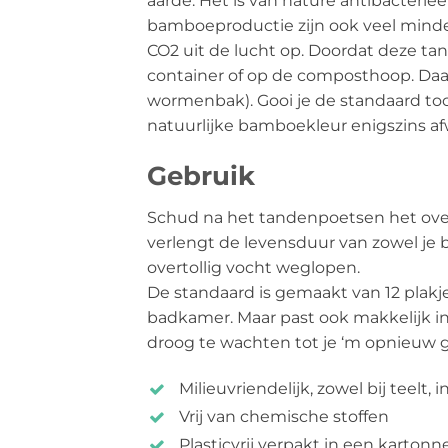
aarde. Het is van nature antibacteriee
bamboeproductie zijn ook veel minder
CO2 uit de lucht op. Doordat deze tan
container of op de composthoop. Daar
wormenbak). Gooi je de standaard toch
natuurlijke bamboekleur enigszins afwi
Gebruik
Schud na het tandenpoetsen het overto
verlengt de levensduur van zowel je b
overtollig vocht weglopen.
De standaard is gemaakt van 12 plakje
badkamer. Maar past ook makkelijk in 
droog te wachten tot je ‘m opnieuw g
Milieuvriendelijk, zowel bij teelt,
Vrij van chemische stoffen
Plasticvrij verpakt in een karton