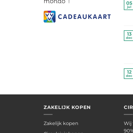
05
jul
13
dec
12
dec
ZAKELIJK KOPEN
CI
Zakelijk kopen
Wij
90%