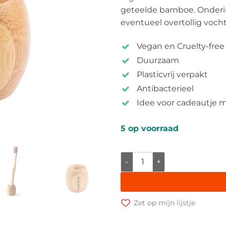
geteelde bamboe. Onderin 
eventueel overtollig vocht
Vegan en Cruelty-free
Duurzaam
Plasticvrij verpakt
Antibacterieel
Idee voor cadeautje 
5 op voorraad
Bamboe tandenborstelstand
Zet op mijn lijstje