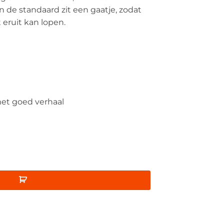
de standaard zit een gaatje, zodat
 eruit kan lopen.
met goed verhaal
aard • Humble Brush aantal