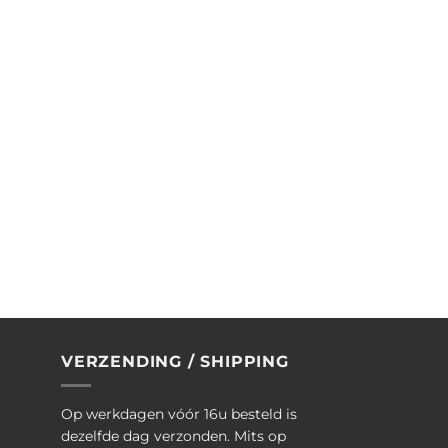
VERZENDING / SHIPPING
Op werkdagen vóór 16u besteld is
dezelfde dag verzonden. Mits op