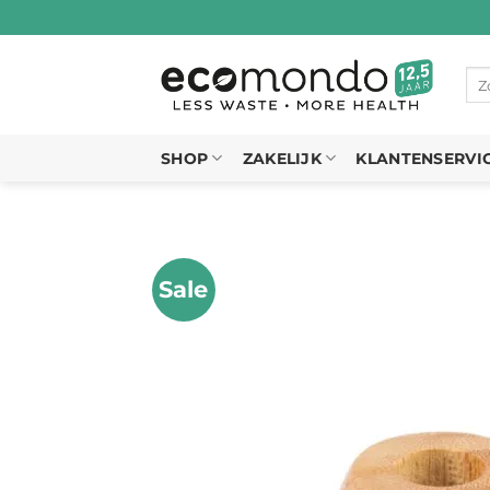
Ga
naar
inhoud
Zo
naa
SHOP
ZAKELIJK
KLANTENSERVI
Sale