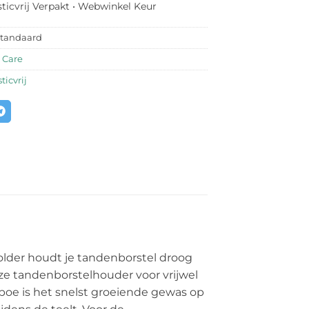
sticvrij Verpakt • Webwinkel Keur
standaard
 Care
ticvrij
lder houdt je tandenborstel droog
eze tandenborstelhouder voor vrijwel
Bamboe is het snelst groeiende gewas op