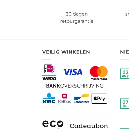
tot
€ 4,50
30 dagen
s
retourgarantie
VEILIG WINKELEN
NI
03
aug
07
jul