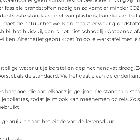
l, waardoor er geen kunstmest of pesticiden nodig zijn ti
 fossiele brandstoffen nodig en zo komt er minder CO2 
denborstelstandaard niet van plastic is, kan die aan he
 doet de natuur het werk en maakt er weer grondstoffe
 bij het huisvuil, dan is het niet schadelijk.Getoonde 
jken. Alternatief gebruik: zet ‘m op je werktafel met je 
llige water uit je borstel en dep het handvat droog. Ze
orstel, als de standaard. Via het gaatje aan de onderka
s bamboe, die aan elkaar zijn gelijmd. De standaard staa
je toilettas, zodat je ‘m ook kan meenemen op reis. Zo s
ebruikt.
 in gebruik, als aan het einde van de levensduur
nen doosje