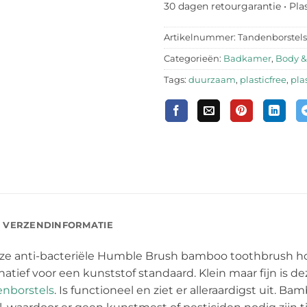
30 dagen retourgarantie • Pla
Artikelnummer:
Tandenborstel
Categorieën:
Badkamer
,
Body &
Tags:
duurzaam
,
plasticfree
,
plas
VERZENDINFORMATIE
eze anti-bacteriële Humble Brush bamboo toothbrush ho
atief voor een kunststof standaard. Klein maar fijn is d
nborstels
. Is functioneel en ziet er alleraardigst uit. 