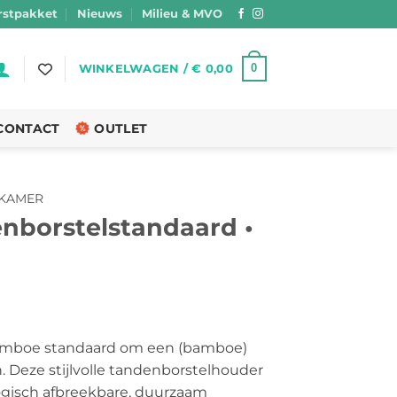
stpakket
Nieuws
Milieu & MVO
0
WINKELWAGEN /
€
0,00
CONTACT
OUTLET
KAMER
borstelstandaard •
elijke
dige
bamboe standaard om een (bamboe)
. Deze stijlvolle tandenborstelhouder
75.
ogisch afbreekbare, duurzaam