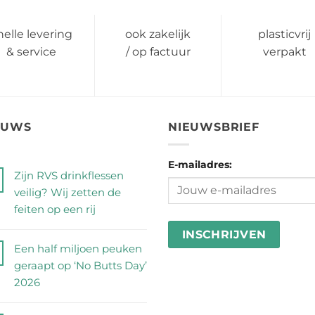
was:
is:
€ 3,90.
€ 2,90.
nelle levering
ook zakelijk
plasticvrij
& service
/ op factuur
verpakt
EUWS
NIEUWSBRIEF
E-mailadres:
Zijn RVS drinkflessen
veilig? Wij zetten de
feiten op een rij
Geen
reacties
Een half miljoen peuken
op
geraapt op ‘No Butts Day’
Zijn
2026
RVS
Geen
drinkflessen