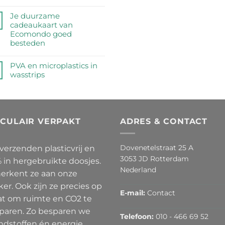
half
de
Geen
miljoen
feiten
reacties
Je duurzame
peuken
op
op
cadeaukaart van
geraapt
een
Magic
Ecomondo goed
op
rij
Sponge
besteden
‘No
=
Butts
Geen
Wonderlijk
Day’
reacties
PVA en microplastics in
Veel
2026
op
wasstrips
Microplastic
Je
Geen
duurzame
reacties
cadeaukaart
op
van
PVA
Ecomondo
RCULAIR VERPAKT
ADRES & CONTACT
en
goed
microplastics
besteden
in
Dovenetelstraat 25 A
 verzenden plasticvrij en
wasstrips
3053 JD Rotterdam
 in hergebruikte doosjes.
Nederland
herkent ze aan onze
ker. Ook zijn ze precies op
E-mail:
Contact
t om ruimte en CO2 te
paren. Zo besparen we
Telefoon:
010 - 466 69 52
ndstoffen én energie.