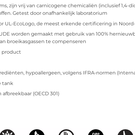
ms, zijn vrij van carnicogene chemicaliën (inclusief 1,4
offen. Getest door onafhankelijk laboratorium
oor UL-EcoLogo, de meest erkende certificering in Noor
ITUDE worden gemaakt met gebruik van 100% hernieuw
 van broeikasgassen te compenseren
h product
rediënten, hypoallergeen, volgens IFRA-normen (Interna
e tank
h afbreekbaar (OECD 301)