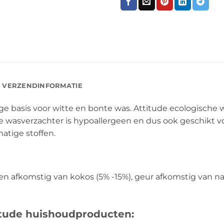
VERZENDINFORMATIE
ge basis voor witte en bonte was. Attitude ecologische 
De wasverzachter is hypoallergeen en dus ook geschikt v
matige stoffen.
en afkomstig van kokos (5% -15%), geur afkomstig van na
itude huishoudproducten: