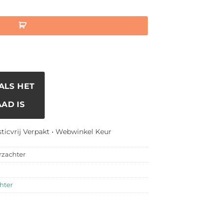
tal
ALS HET
AD IS
sticvrij Verpakt • Webwinkel Keur
rzachter
hter