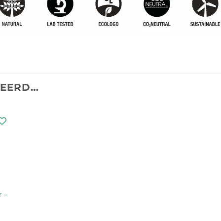
TEERD…
 –