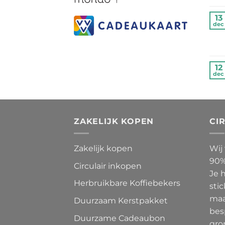
13
dec
12
dec
ZAKELIJK KOPEN
CI
Zakelijk kopen
Wij
90%
Circulair inkopen
Je 
Herbruikbare Koffiebekers
stic
maa
Duurzaam Kerstpakket
bes
Duurzame Cadeaubon
gro