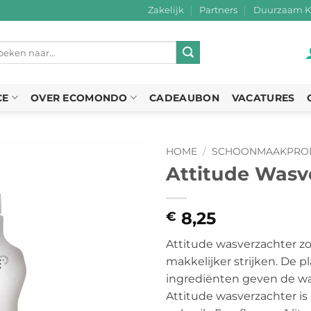
Zakelijk
Partners
Duurzaam K
eken
r:
CE
OVER ECOMONDO
CADEAUBON
VACATURES
HOME
/
SCHOONMAAKPRO
Attitude Wasv
8,25
€
Attitude wasverzachter zo
makkelijker strijken. De p
ingrediënten geven de was
Attitude wasverzachter is