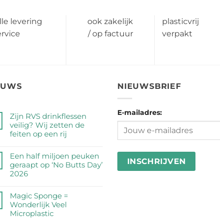
lle levering
ook zakelijk
plasticvrij
ervice
/ op factuur
verpakt
EUWS
NIEUWSBRIEF
E-mailadres:
Zijn RVS drinkflessen
veilig? Wij zetten de
feiten op een rij
Geen
reacties
Een half miljoen peuken
op
geraapt op ‘No Butts Day’
Zijn
2026
RVS
Geen
drinkflessen
reacties
Magic Sponge =
veilig?
op
Wonderlijk Veel
Wij
Een
Microplastic
zetten