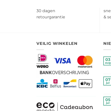
30 dagen
sne
retourgarantie
& s
VEILIG WINKELEN
NI
03
aug
07
jul
05
jul