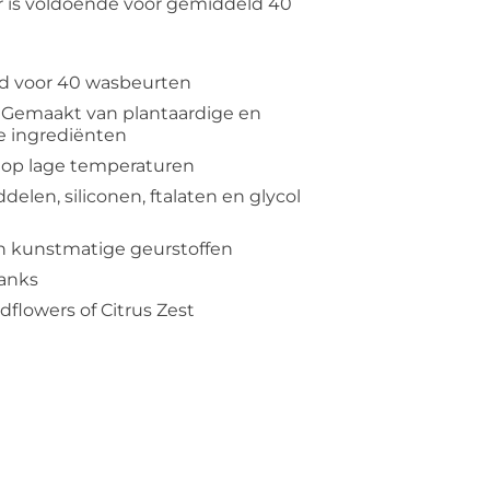
ter is voldoende voor gemiddeld 40
ed voor 40 wasbeurten
. Gemaakt van plantaardige en
e ingrediënten
 op lage temperaturen
elen, siliconen, ftalaten en glycol
 en kunstmatige geurstoffen
tanks
dflowers of Citrus Zest