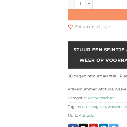
Attitude Wasverzachter aan
Zet op mijn lijstje
STUUR EEN SEINTJE 
WEER OP VOORRA
30 dagen retourgarantie • Pla
Artikelnummer:
Attitude Wasve
Categorie:
Wasverzachter
Tags:
eco
,
ecologisch
,
wasverzac
Merk:
Attitude