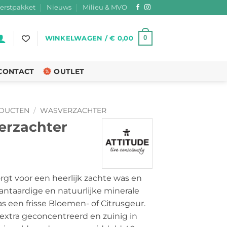
erstpakket
Nieuws
Milieu & MVO
0
WINKELWAGEN /
€
0,00
CONTACT
OUTLET
DUCTEN
/
WASVERZACHTER
erzachter
rgt voor een heerlijk zachte was en
lantaardige en natuurlijke minerale
 een frisse Bloemen- of Citrusgeur.
 extra geconcentreerd en zuinig in