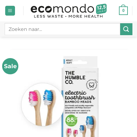
Ga
0
naar
inhoud
Zoeken
naar:
Sale