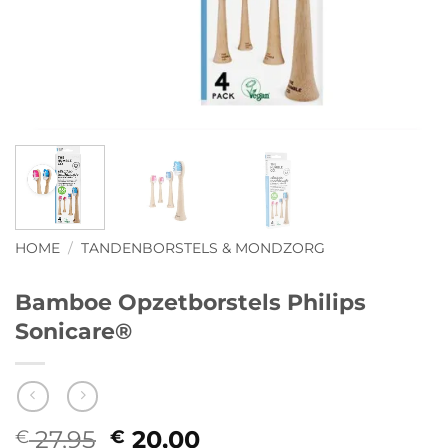
HOME
/
TANDENBORSTELS & MONDZORG
Bamboe Opzetborstels Philips
Sonicare®
27,95
Oorspronkelijke
20,00
Huidige
€
€