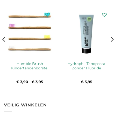
Humble Brush
Hydrophil Tandpasta
Kindertandenborstel
Zonder Fluoride
ke
€
3,90
-
€
3,95
Prijsklasse:
€
5,95
€ 3,90
tot
€ 3,95
VEILIG WINKELEN