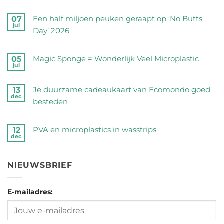
Geen
reacties
Een half miljoen peuken geraapt op ‘No Butts
07
jul
op
Day’ 2026
Zijn
Geen
RVS
reacties
Magic Sponge = Wonderlijk Veel Microplastic
05
drinkflessen
jul
op
Geen
veilig?
Een
reacties
Wij
Je duurzame cadeaukaart van Ecomondo goed
13
half
dec
op
zetten
besteden
miljoen
Magic
de
Geen
peuken
Sponge
feiten
reacties
geraapt
PVA en microplastics in wasstrips
12
=
dec
op
op
op
Geen
Wonderlijk
een
Je
‘No
reacties
Veel
rij
duurzame
NIEUWSBRIEF
Butts
op
Microplastic
cadeaukaart
Day’
PVA
van
2026
E-mailadres:
en
Ecomondo
microplastics
goed
in