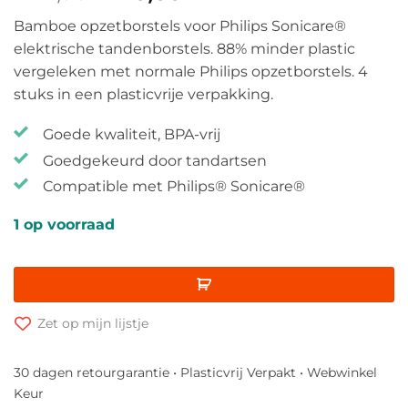
prijs
prijs
Bamboe opzetborstels voor Philips Sonicare®
was:
is:
elektrische tandenborstels. 88% minder plastic
€ 27,95.
€ 20,00.
vergeleken met normale Philips opzetborstels. 4
stuks in een plasticvrije verpakking.
Goede kwaliteit, BPA-vrij
Goedgekeurd door tandartsen
Compatible met Philips® Sonicare®
1 op voorraad
Zet op mijn lijstje
30 dagen retourgarantie • Plasticvrij Verpakt • Webwinkel
Keur